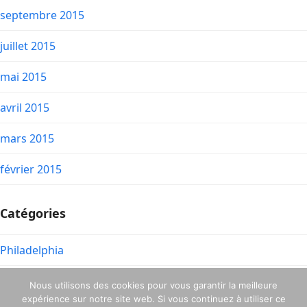
septembre 2015
juillet 2015
mai 2015
avril 2015
mars 2015
février 2015
Catégories
Philadelphia
Nous utilisons des cookies pour vous garantir la meilleure
expérience sur notre site web. Si vous continuez à utiliser ce
Février 2016 – n° 82-
Avril 2016 n° 84 – Je t’aime