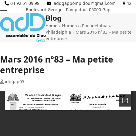
Skip
04 92 51 09 98
addgappompidou@gmail.com
42
Boulevard Georges Pompidou, 05000 Gap
to
Blog
Open
Close
content
Home
»
Numéros Philadelphia
»
mobile
mobile
Philadelphia
»
Mars 2016 n°83 – Ma petite
menu
menu
entreprise
Mars 2016 n°83 – Ma petite
entreprise
addgap05