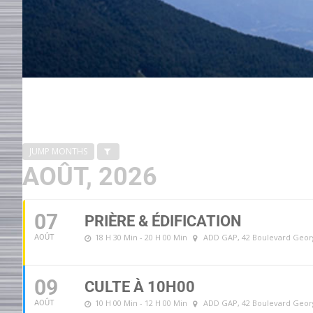
JUMP MONTHS
AOÛT, 2026
07
PRIÈRE & ÉDIFICATION
18 H 30 Min - 20 H 00 Min
ADD GAP
, 42 Boulevard Geo
AOÛT
09
CULTE À 10H00
10 H 00 Min - 12 H 00 Min
ADD GAP
, 42 Boulevard Geo
AOÛT