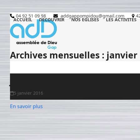
Skip
to
04 92 51 09 98
addgappompidou@gmail.com
4
content
ACCUEIL
DECOUVRIR
NOS EGLISES
LES ACTIVITES
Archives mensuelles : janvier
Janvier n°81 – De la “Cop
5 janvier 2016
En savoir plus