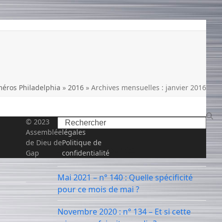
éros Philadelphia
»
2016
»
Archives mensuelles : janvier 2016
Search
© 2023
Mentions
Assemblée
légales
de Dieu de
Politique de
Articles récents
Gap
confidentialité
Mai 2021 – n° 140 : Quelle spécificité
pour ce mois de mai ?
Novembre 2020 : n° 134 – Et si cette