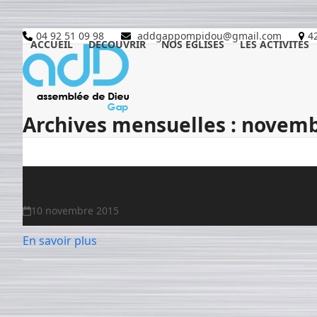
Skip
to
04 92 51 09 98
addgappompidou@gmail.com
4
content
ACCUEIL
DECOUVRIR
NOS EGLISES
LES ACTIVITES
Archives mensuelles : novem
Novembre 2015 – n°79 – 
10 novembre 2015
En savoir plus