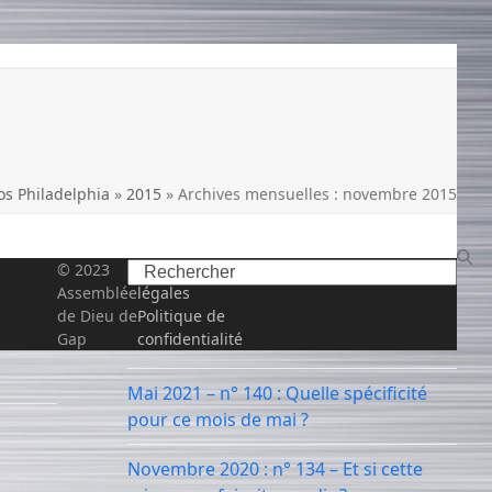
s Philadelphia
»
2015
»
Archives mensuelles : novembre 2015
Search
© 2023
Mentions
Assemblée
légales
de Dieu de
Politique de
Articles récents
Gap
confidentialité
Mai 2021 – n° 140 : Quelle spécificité
pour ce mois de mai ?
Novembre 2020 : n° 134 – Et si cette