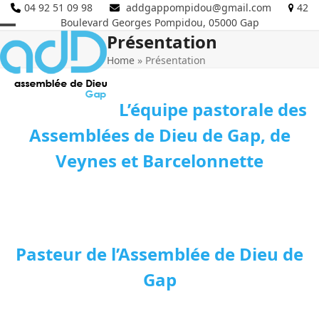
Skip
04 92 51 09 98
addgappompidou@gmail.com
42
Boulevard Georges Pompidou, 05000 Gap
to
Présentation
Open
Close
content
Home
»
Présentation
mobile
mobile
menu
menu
L’équipe pastorale des
Assemblées de Dieu de Gap, de
Veynes et Barcelonnette
Pasteur de l’Assemblée de Dieu de
Gap