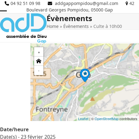
Skip
04 92 51 09 98
addgappompidou@gmail.com
42
Boulevard Georges Pompidou, 05000 Gap
to
Évènements
Open
Close
content
Home
»
Évènements
»
Culte à 10h00
mobile
mobile
menu
menu
+
-
Leaflet
| ©
OpenStreetMap
contributors
Date/heure
Date(s) - 23 février 2025