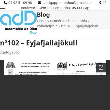
Skip
04 92 51 09 98
addgappompidou@gmail.com
42
Boulevard Georges Pompidou, 05000 Gap
to
Blog
Open
Close
content
Home
»
Numéros Philadelphia
»
mobile
mobile
Philadelphia
»
n°102 – Eyjafjallajökull
menu
menu
n°102 – Eyjafjallajökull
addgap05