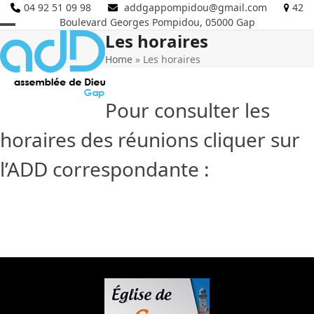
Skip
04 92 51 09 98
addgappompidou@gmail.com
42
Boulevard Georges Pompidou, 05000 Gap
to
Les horaires
Open
Close
content
Home
»
Les horaires
mobile
mobile
menu
menu
Pour consulter les
horaires des réunions cliquer sur
l’ADD correspondante :